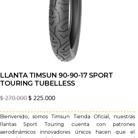
LLANTA TIMSUN 90-90-17 SPORT
TOURING TUBELLESS
El
El
$
270.000
$
225.000
precio
precio
original
actual
Bienvenido, somos Timsun Tienda Oficial, nuestras
llantas Sport Touring cuenta con patrones
era:
es:
aerodinámicos innovadores únicos hacen que el
$ 270.000.
$ 225.000.