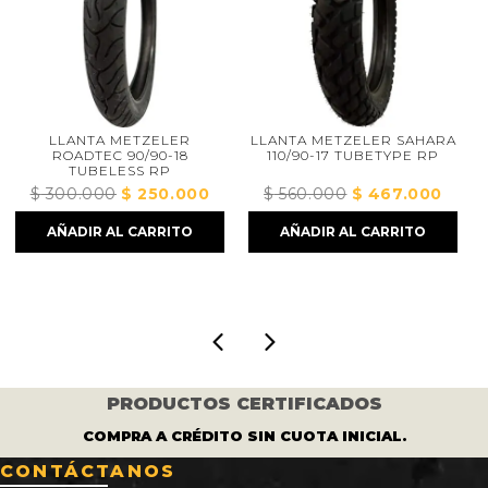
 METZELER
LLANTA METZELER SAHARA
LLANTA M
 90/90-18
110/90-17 TUBETYPE RP
TOURANCE 1
LESS RP
TUBETY
0
El
$
250.000
El
$
560.000
El
$
467.000
El
$
685.000
El
$
precio
precio
precio
precio
p
AL CARRITO
AÑADIR AL CARRITO
AÑADIR AL 
original
actual
original
actual
or
era:
es:
era:
es:
er
$ 300.000.
$ 250.000.
$ 560.000.
$ 467.000.
$
PRODUCTOS CERTIFICADOS
COMPRA A CRÉDITO SIN CUOTA INICIAL.
CONTÁCTANOS