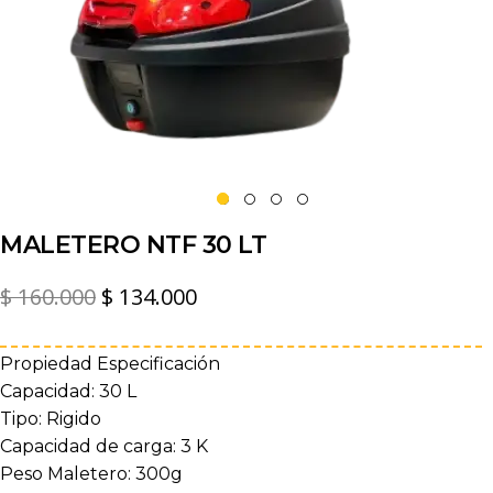
MALETERO NTF 30 LT
El
El
$
160.000
$
134.000
precio
precio
original
actual
Propiedad Especificación
Capacidad: 30 L
era:
es:
Tipo: Rigido
$ 160.000.
$ 134.000.
Capacidad de carga: 3 K
Peso Maletero: 300g