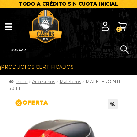
TODO A CRÉDITO SIN CUOTA INICIAL
0
¡PRODUCTOS CERTIFICADOS!
Inicio
Accesorios
Maleteros
MALETERO NTF
30 LT
🔍