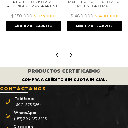
REPUESTO VISOR MT
MALETERO RIGIDA TOMCAT
REVENGE2 TRANSPARENTE
48LT NEGRO MATE
$
150.000
El
$
125.000
El
$
480.000
El
$
400.000
El
o
precio
precio
precio
precio
AÑADIR AL CARRITO
AÑADIR AL CARRITO
l
original
actual
original
actual
era:
es:
era:
es:
000.
$ 150.000.
$ 125.000.
$ 480.000.
$ 400
PRODUCTOS CERTIFICADOS
COMPRA A CRÉDITO SIN CUOTA INICIAL.
CONTÁCTANOS
Teléfono:
(60 2) 375 3664
WhatsApp:
(+57) 304 457 5425
Dirección