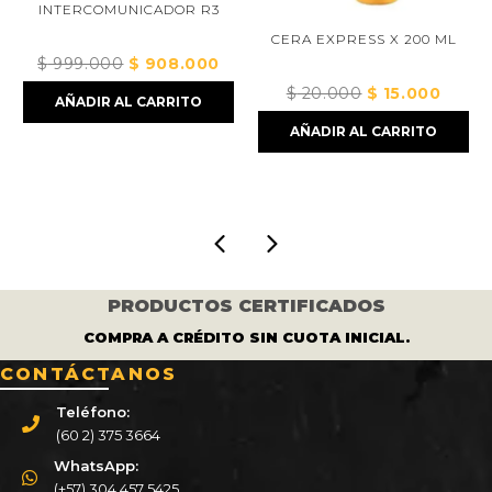
INTERCOMUNICADOR R3
CERA EXPRESS X 200 ML
$
999.000
El
$
908.000
El
precio
precio
$
20.000
El
$
15.000
El
AÑADIR AL CARRITO
original
actual
o
precio
precio
AÑADIR AL CARRITO
era:
es:
original
actual
$ 999.000.
$ 908.000.
era:
es:
000.
$ 20.000.
$ 15.000.
PRODUCTOS CERTIFICADOS
COMPRA A CRÉDITO SIN CUOTA INICIAL.
CONTÁCTANOS
Teléfono:
(60 2) 375 3664
WhatsApp:
(+57) 304 457 5425