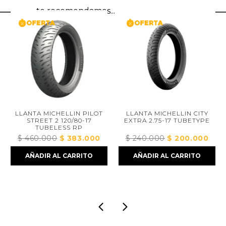
te recomendamos...
TA MICHELLIN PILOT
LLANTA MICHELLIN CITY
LLANTA P
TREET 2 120/80-17
EXTRA 2.75-17 TUBETYPE
130/7
TUBELESS RP
60.000
El
$
383.000
El
$
240.000
El
$
200.000
El
$
550
precio
precio
precio
precio
ÑADIR AL CARRITO
AÑADIR AL CARRITO
AÑAD
original
actual
original
actual
era:
es:
era:
es:
$ 460.000.
$ 383.000.
$ 240.000.
$ 200.000.