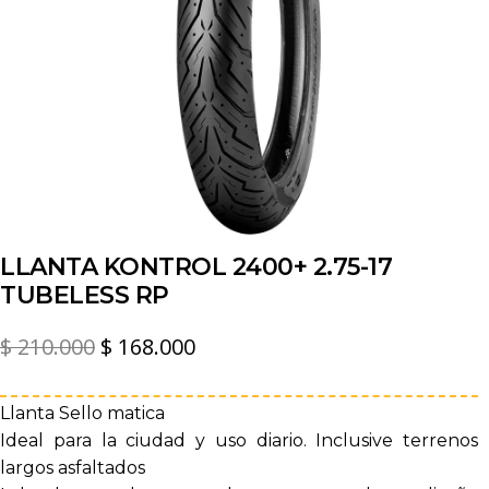
LLANTA KONTROL 2400+ 2.75-17
TUBELESS RP
El
El
$
210.000
$
168.000
precio
precio
original
actual
Llanta Sello matica
Ideal para la ciudad y uso diario. Inclusive terrenos
era:
es:
largos asfaltados
$ 210.000.
$ 168.000.