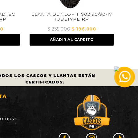
LLANTA DUNLOP TT902 90/90-17
LLANTA MICHEL
TUBETYPE RP
2.75-17 
$
235.000
El
$
196.000
El
$
240.000
precio
precio
AÑADIR AL CARRITO
AÑADIR A
original
actual
era:
es:
$ 235.000.
$ 196.000.
ODOS LOS CASCOS Y LLANTAS ESTÁN
CERTIFICADOS.
TA
a
 compra