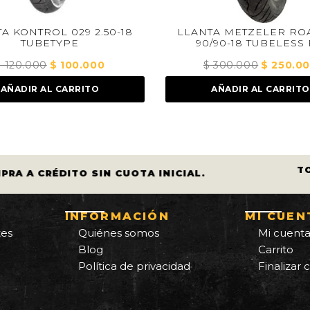
 029 2.50-18
LLANTA METZELER ROADTEC
YPE
90/90-18 TUBELESS RP
100.000
El
$
300.000
El
$
250.000
El
ecio
precio
precio
precio
CARRITO
AÑADIR AL CARRITO
ginal
actual
original
actual
:
es:
era:
es:
120.000.
$ 100.000.
$ 300.000.
$ 250.000.
T
PRA A CRÉDITO SIN CUOTA INICIAL.
INFORMACIÓN
MI CUEN
tes
Quiénes somos
Mi cuent
Blog
Carrito
Política de privacidad
Finalizar