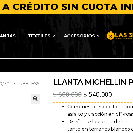
A CRÉDITO SIN CUOTA IN
LANTAS
TEXTILES
ACCESORIOS
Bueno, Bo
LLANTA MICHELLIN P
0/70-17 TUBELESS
El
El
$
600.000
$
540.000
precio
precio
Compuesto específico, com
🔍
original
actual
asfalto y tracción en off-roa
Diseño de la banda de roda
era:
es:
tanto en terrenos blandos 