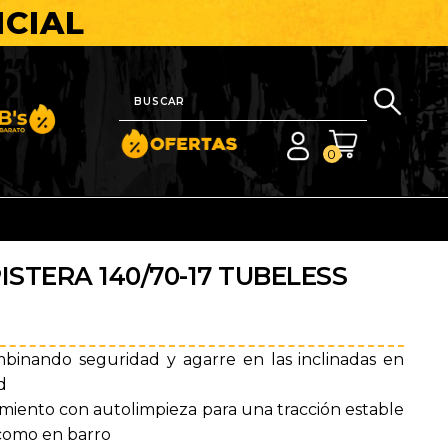
ICIAL
nito y Barato
0
ISTERA 140/70-17 TUBELESS
binando seguridad y agarre en las inclinadas en
d
miento con autolimpieza para una tracción estable
como en barro