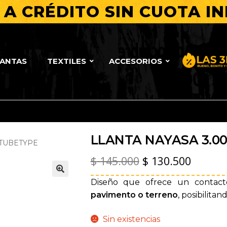
A CRÉDITO SIN CUOTA IN
LANTAS
TEXTILES
ACCESORIOS
Bueno, Bo
LLANTA NAYASA 3.00
 TUBETYPE
El
El
$
145.000
$
130.500
precio
precio
Diseño que ofrece un contac
🔍
original
actual
pavimento o terreno
, posibilita
era:
es:
Sin existencias