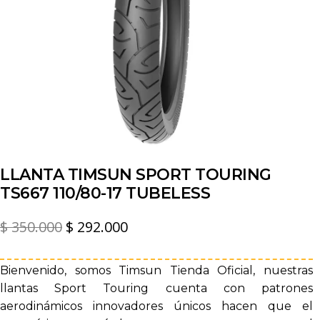
LLANTA TIMSUN SPORT TOURING
TS667 110/80-17 TUBELESS
El
El
$
350.000
$
292.000
precio
precio
original
actual
Bienvenido, somos Timsun Tienda Oficial, nuestras
llantas Sport Touring cuenta con patrones
era:
es:
aerodinámicos innovadores únicos hacen que el
$ 350.000.
$ 292.000.