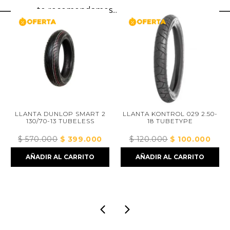
te recomendamos...
ANTA DUNLOP SMART 2
LLANTA KONTROL 029 2.50-
L
130/70-13 TUBELESS
18 TUBETYPE
R
570.000
El
$
399.000
El
$
120.000
El
$
100.000
El
$
30
precio
precio
precio
precio
AÑADIR AL CARRITO
AÑADIR AL CARRITO
AÑ
original
actual
original
actual
era:
es:
era:
es:
0.
$ 570.000.
$ 399.000.
$ 120.000.
$ 100.000.