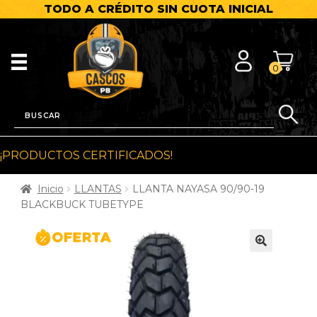
TODO A CRÉDITO SIN CUOTA INICIAL
0
¡PRODUCTOS CERTIFICADOS!
Inicio
LLANTAS
LLANTA NAYASA 90/90-19
BLACKBUCK TUBETYPE
🔍