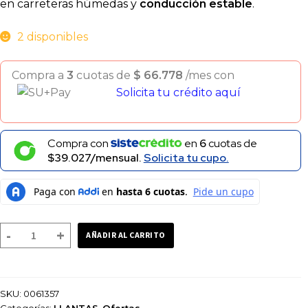
en carreteras húmedas y
conducción estable
.
2 disponibles
Compra a
3
cuotas de
$
66.778
/mes con
Solicita tu crédito aquí
Compra con
en
6
cuotas de
$39.027/mensual.
Solicita tu cupo.
LLANTA
-
+
AÑADIR AL CARRITO
NAYASA
90/90-
19
SKU:
0061357
BLACKBUCK
Categorías:
LLANTAS
,
Ofertas