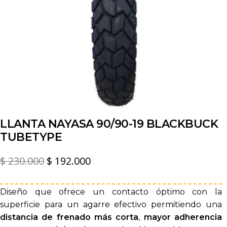
LLANTA NAYASA 90/90-19 BLACKBUCK
TUBETYPE
El
El
$
230.000
$
192.000
precio
precio
original
actual
Diseño que ofrece un contacto óptimo con la
superficie para un agarre efectivo permitiendo una
era:
es:
distancia de frenado más corta
,
mayor adherencia
$ 230.000.
$ 192.000.